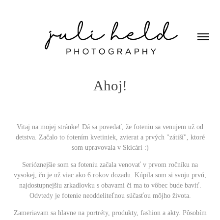
Ahoj!
Vitaj na mojej stránke! Dá sa povedať, že foteniu sa venujem už od
detstva. Začalo to fotením kvetiniek, zvierat a prvých "zátiší", ktoré
som upravovala v Skicári :)
Serióznejšie som sa foteniu začala venovať v prvom ročníku na
vysokej, čo je už viac ako 6 rokov dozadu. Kúpila som si svoju prvú,
najdostupnejšiu zrkadlovku s obavami či ma to vôbec bude baviť.
Odvtedy je fotenie neoddeliteľnou súčasťou môjho života.
Zameriavam sa hlavne na portréty, produkty, fashion a akty. Pôsobím